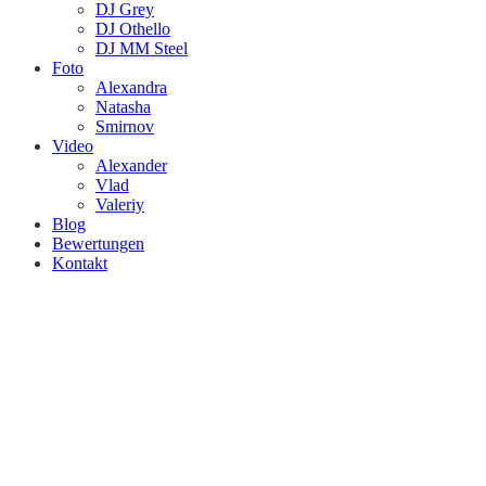
DJ Grey
DJ Othello
DJ MM Steel
Foto
Alexandra
Natasha
Smirnov
Video
Alexander
Vlad
Valeriy
Blog
Bewertungen
Kontakt