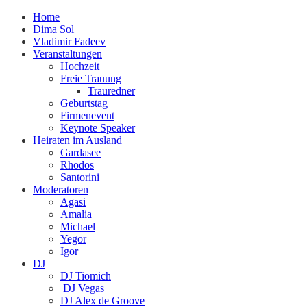
Home
Dima Sol
Vladimir Fadeev
Veranstaltungen
Hochzeit
Freie Trauung
Trauredner
Geburtstag
Firmenevent
Keynote Speaker
Heiraten im Ausland
Gardasee
Rhodos
Santorini
Moderatoren
Agasi
Amalia
Michael
Yegor
Igor
DJ
DJ Tiomich
DJ Vegas
DJ Alex de Groove