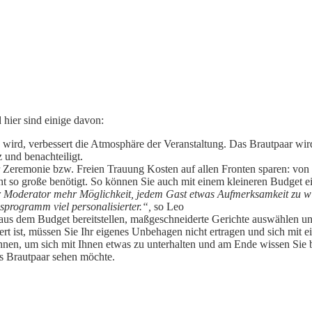
 hier sind einige davon:
n wird, verbessert die Atmosphäre der Veranstaltung. Das Brautpaar wi
und benachteiligt.
er Zeremonie bzw. Freien Trauung Kosten auf allen Fronten sparen: vo
t so große benötigt. So können Sie auch mit einem kleineren Budget ei
r Moderator mehr Möglichkeit, jedem Gast etwas Aufmerksamkeit zu w
sprogramm viel personalisierter.“,
so Leo
 aus dem Budget bereitstellen, maßgeschneiderte Gerichte auswählen u
iert ist, müssen Sie Ihr eigenes Unbehagen nicht ertragen und sich mit
hnen, um sich mit Ihnen etwas zu unterhalten und am Ende wissen Sie b
as Brautpaar sehen möchte.