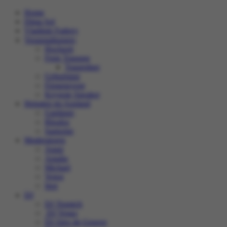
Home
Dima Sol
Vladimir Fadeev
Veranstaltungen
Hochzeit
Freie Trauung
Trauredner
Geburtstag
Firmenevent
Keynote Speaker
Heiraten im Ausland
Gardasee
Rhodos
Santorini
Moderatoren
Agasi
Amalia
Michael
Yegor
Igor
DJ
DJ Tiomich
DJ Vegas
DJ Alex de Groove