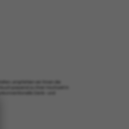
alten, empfehlen wir Ihnen die
hbuch passend zu Ihrer Hochzeit
in
 unkonventionelle Denk- und