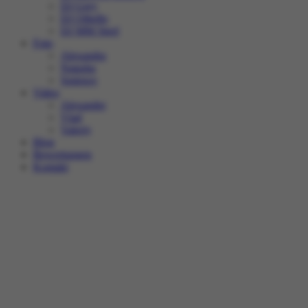
DJ Grey
DJ Othello
DJ MM Steel
Foto
Alexandra
Natasha
Smirnov
Video
Alexander
Vlad
Valeriy
Blog
Bewertungen
Kontakt