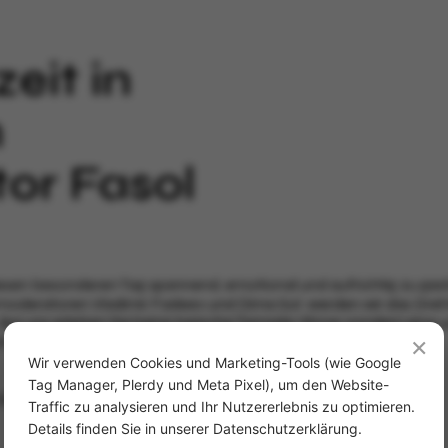
eit in
m
or Fasol
iesen besonderen Tag spannend, emotional und aufrichtig zu gest
smoderatoren Vladimir Fadeev und Dima Sol werden wir das Dre
 Bei uns erleben Sie keine typische Tamada-Show, sondern eine
×
ch, Russisch oder Englisch auszeichnet.
Wir verwenden Cookies und Marketing-Tools (wie Google
Tag Manager, Plerdy und Meta Pixel), um den Website-
 Moderne Hochzeitsmoderation von einem wahren Showman
Traffic zu analysieren und Ihr Nutzererlebnis zu optimieren.
Details finden Sie in unserer Datenschutzerklärung.