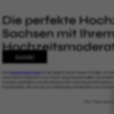
Die perfekte Hochz
Sachsen mit Ihre
Hochzeitsmoderat
Kontakt
Der
Hochzeitstag
ist der Beginn einer neuen Familie. Um d
Hochzeitsmoderation von Fasol. Als professioneller Hochzeit
Sachsen
gestalten und die Akzente des Abends perfekt setzen.
Arbeitsweise, die sich durch erstklassige Moderation auf Deuts
Play Video about